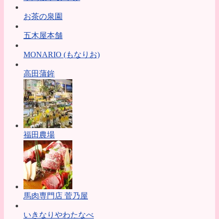
お茶の泉園
五木屋本舗
MONARIO (もなりお)
高田蒲鉾
福田農場
馬肉専門店 菅乃屋
いきなりやわたなべ