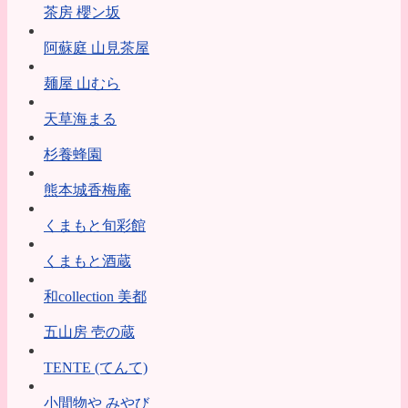
茶房 櫻ン坂
阿蘇庭 山見茶屋
麺屋 山むら
天草海まる
杉養蜂園
熊本城香梅庵
くまもと旬彩館
くまもと酒蔵
和collection 美都
五山房 壱の蔵
TENTE (てんて)
小間物や みやび