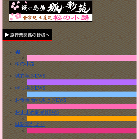
桜の小路
城彩苑 NEWS
催し物 NEWS
お食事 食べ歩き NEWS
おすすめ商品NEWS
城彩苑だより