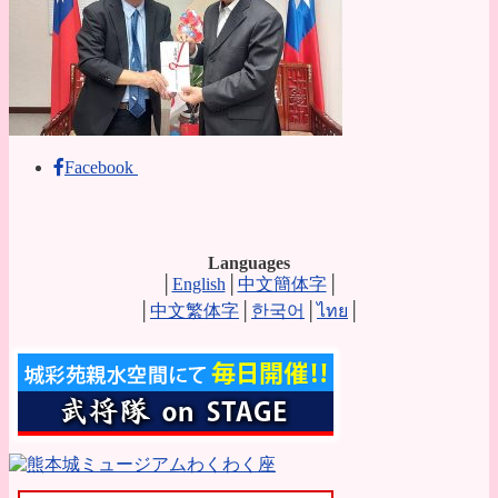
Facebook
Languages
│
English
│
中文簡体字
│
│
中文繁体字
│
한국어
│
ไทย
│