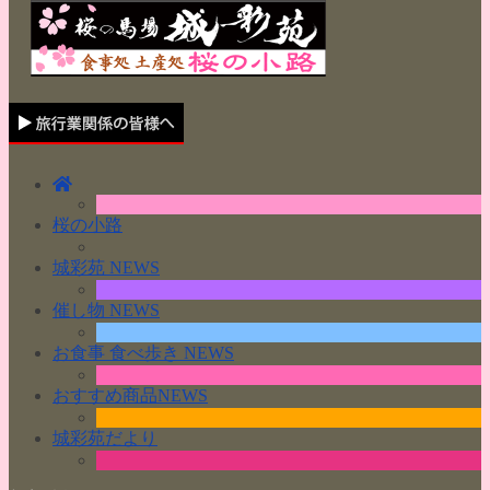
桜の小路
城彩苑 NEWS
催し物 NEWS
お食事 食べ歩き NEWS
おすすめ商品NEWS
城彩苑だより