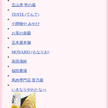
五山房 壱の蔵
TENTE (てんて)
小間物や みやび
お茶の泉園
五木屋本舗
MONARIO (もなりお)
高田蒲鉾
福田農場
馬肉専門店 菅乃屋
いきなりやわたなべ