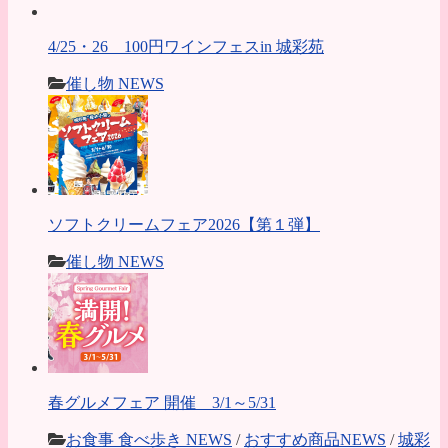
4/25・26 100円ワインフェスin 城彩苑
催し物 NEWS
ソフトクリームフェア2026【第１弾】
催し物 NEWS
春グルメフェア 開催 3/1～5/31
お食事 食べ歩き NEWS
/
おすすめ商品NEWS
/
城彩