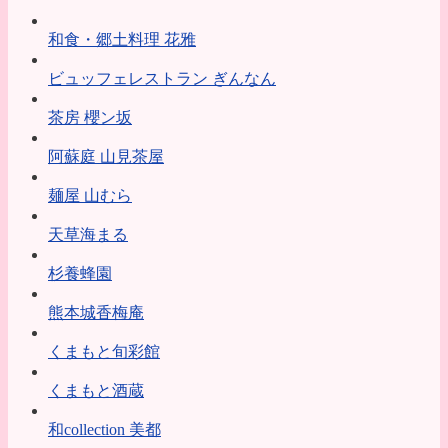
和食・郷土料理 花雅
ビュッフェレストラン ぎんなん
茶房 櫻ン坂
阿蘇庭 山見茶屋
麺屋 山むら
天草海まる
杉養蜂園
熊本城香梅庵
くまもと旬彩館
くまもと酒蔵
和collection 美都