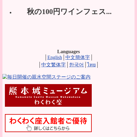
秋の100円ワインフェス...
Languages
│
English
│
中文簡体字
│
│
中文繁体字
│
한국어
│
ไทย
│