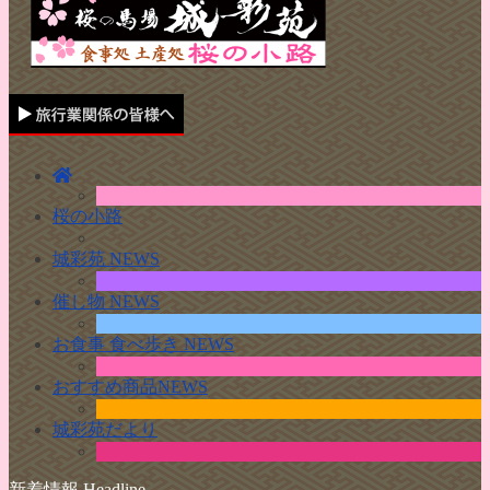
桜の小路
城彩苑 NEWS
催し物 NEWS
お食事 食べ歩き NEWS
おすすめ商品NEWS
城彩苑だより
新着情報 Headline