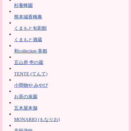
杉養蜂園
熊本城香梅庵
くまもと旬彩館
くまもと酒蔵
和collection 美都
五山房 壱の蔵
TENTE (てんて)
小間物や みやび
お茶の泉園
五木屋本舗
MONARIO (もなりお)
高田蒲鉾