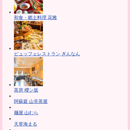
和食・郷土料理 花雅
ビュッフェレストラン ぎんなん
茶房 櫻ン坂
阿蘇庭 山見茶屋
麺屋 山むら
天草海まる