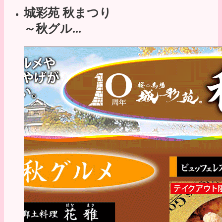
城彩苑 秋まつり
～秋グル...