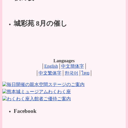
城彩苑 8月の催し
Languages
│
English
│
中文簡体字
│
│
中文繁体字
│
한국어
│
ไทย
│
Facebook