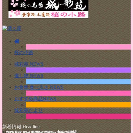
桜の小路
城彩苑 NEWS
催し物 NEWS
お食事 食べ歩き NEWS
おすすめ商品NEWS
城彩苑だより
新着情報 Headline
026【 第２弾 】
4/25・26 100円ワインフェスin 城彩苑
ソフトクリームフェア2026【第１弾】
春グルメフェア 開催 3/1～5/31
2026夏グルメまつり 開催 6/1～8/31