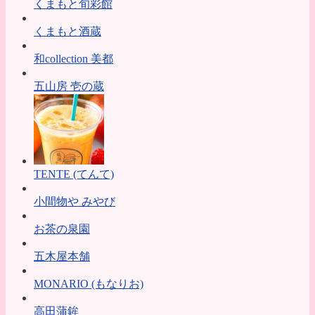
くまもと旬彩館
くまもと酒蔵
和collection 美都
五山房 壱の蔵
TENTE (てんて)
小間物や みやび
お茶の泉園
五木屋本舗
MONARIO (もなりお)
高田蒲鉾