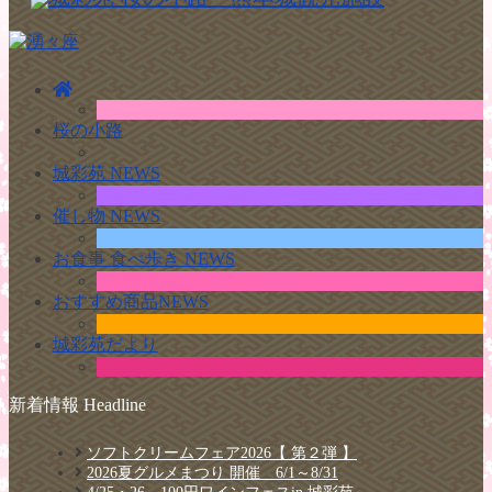
桜の小路
城彩苑 NEWS
催し物 NEWS
お食事 食べ歩き NEWS
おすすめ商品NEWS
城彩苑だより
新着情報 Headline
ソフトクリームフェア2026【 第２弾 】
2026夏グルメまつり 開催 6/1～8/31