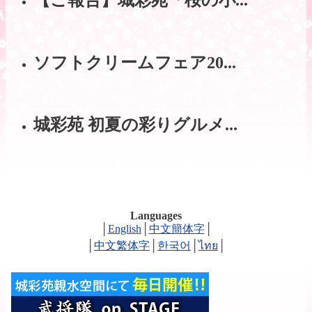
ソフトクリームフェア20...
城彩苑 初夏の彩りグルメ...
Languages
│
English
│
中文簡体字
│
│
中文繁体字
│
한국어
│
ไทย
│