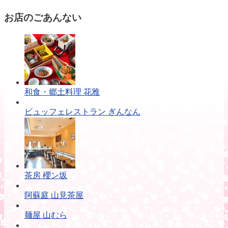
お店のごあんない
和食・郷土料理 花雅
ビュッフェレストラン ぎんなん
茶房 櫻ン坂
阿蘇庭 山見茶屋
麺屋 山むら