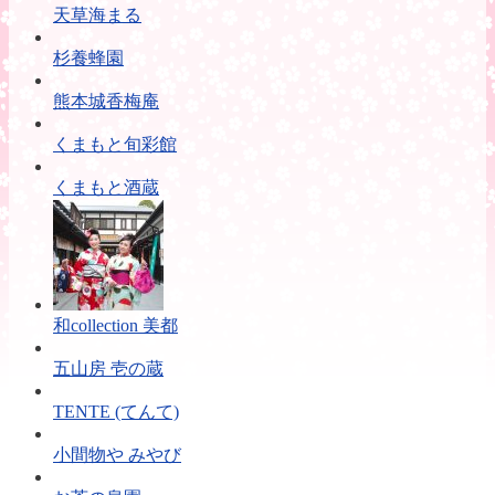
天草海まる
杉養蜂園
熊本城香梅庵
くまもと旬彩館
くまもと酒蔵
和collection 美都
五山房 壱の蔵
TENTE (てんて)
小間物や みやび