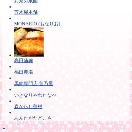
お茶の泉園
五木屋本舗
MONARIO (もなりお)
高田蒲鉾
福田農場
馬肉専門店 菅乃屋
いきなりやわたなべ
森からし蓮根
あんたがたどこさ