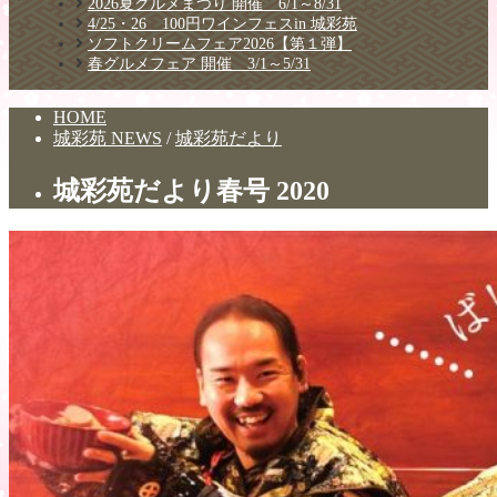
2026夏グルメまつり 開催 6/1～8/31
4/25・26 100円ワインフェスin 城彩苑
ソフトクリームフェア2026【第１弾】
春グルメフェア 開催 3/1～5/31
HOME
城彩苑 NEWS
/
城彩苑だより
城彩苑だより春号 2020