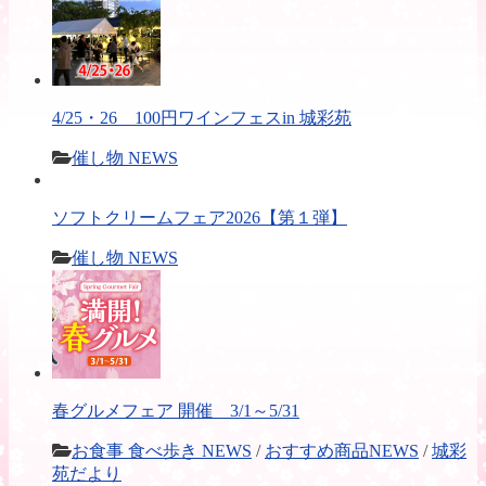
4/25・26 100円ワインフェスin 城彩苑
催し物 NEWS
ソフトクリームフェア2026【第１弾】
催し物 NEWS
春グルメフェア 開催 3/1～5/31
お食事 食べ歩き NEWS
/
おすすめ商品NEWS
/
城彩
苑だより