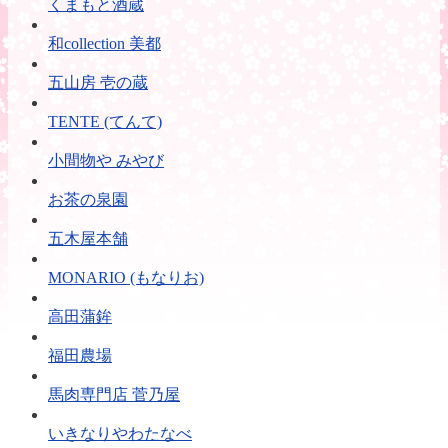
くまもと酒蔵
和collection 美都
五山房 壱の蔵
TENTE (てんて)
小間物や みやび
お茶の泉園
五木屋本舗
MONARIO (もなりお)
高田蒲鉾
福田農場
馬肉専門店 菅乃屋
いきなりやわたなべ