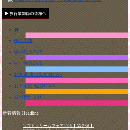
桜の小路
城彩苑 NEWS
催し物 NEWS
お食事 食べ歩き NEWS
おすすめ商品NEWS
城彩苑だより
新着情報 Headline
ソフトクリームフェア2026【 第２弾 】