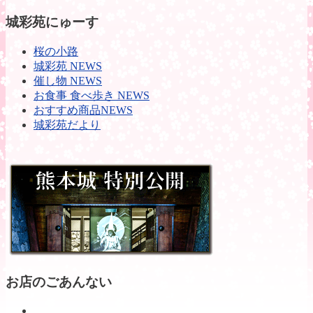
城彩苑にゅーす
桜の小路
城彩苑 NEWS
催し物 NEWS
お食事 食べ歩き NEWS
おすすめ商品NEWS
城彩苑だより
お店のごあんない