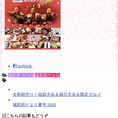
Facebook
城彩苑 NEWS
城彩苑だより
令和初売り！福袋大会＆福引大会＆限定グルメ
城彩苑だより夏号 2020
こちらの記事もどうぞ