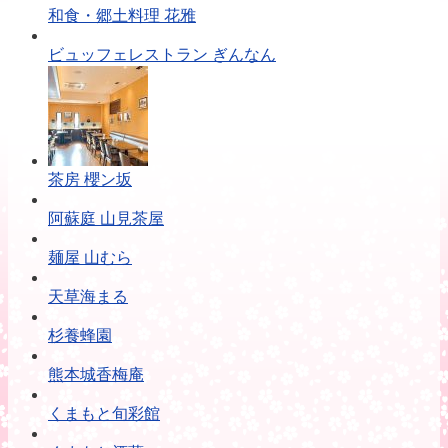
和食・郷土料理 花雅
ビュッフェレストラン ぎんなん
茶房 櫻ン坂
阿蘇庭 山見茶屋
麺屋 山むら
天草海まる
杉養蜂園
熊本城香梅庵
くまもと旬彩館