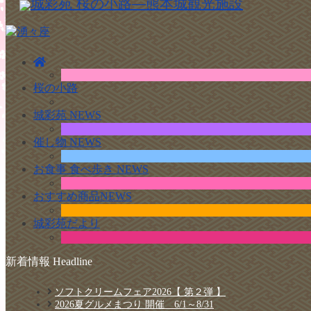
桜の小路
城彩苑 NEWS
催し物 NEWS
お食事 食べ歩き NEWS
おすすめ商品NEWS
城彩苑だより
新着情報 Headline
ソフトクリームフェア2026【 第２弾 】
2026夏グルメまつり 開催 6/1～8/31