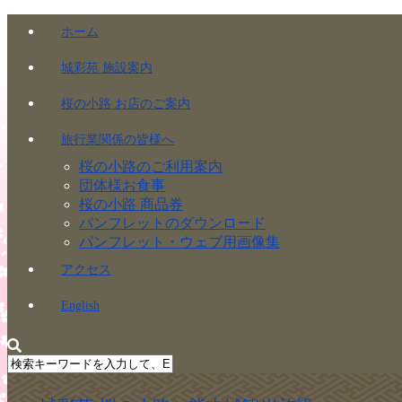
ホーム
城彩苑 施設案内
桜の小路 お店のご案内
旅行業関係の皆様へ
桜の小路のご利用案内
団体様お食事
桜の小路 商品券
パンフレットのダウンロード
パンフレット・ウェブ用画像集
アクセス
English