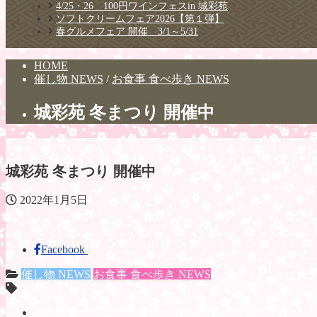
4/25・26 100円ワインフェスin 城彩苑
ソフトクリームフェア2026【第１弾】
春グルメフェア 開催 3/1～5/31
HOME
催し物 NEWS
/
お食事 食べ歩き NEWS
城彩苑 冬まつり 開催中
城彩苑 冬まつり 開催中
2022年1月5日
Facebook
催し物 NEWS
お食事 食べ歩き NEWS