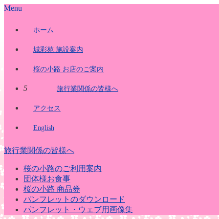
Menu
ホーム
城彩苑 施設案内
桜の小路 お店のご案内
5
旅行業関係の皆様へ
アクセス
English
旅行業関係の皆様へ
桜の小路のご利用案内
団体様お食事
桜の小路 商品券
パンフレットのダウンロード
パンフレット・ウェブ用画像集