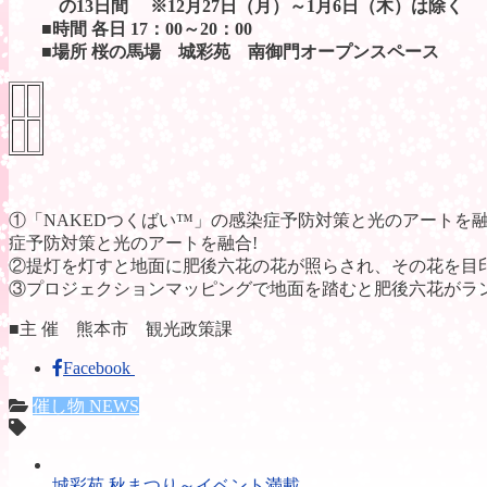
の13日間 ※12月27日（月）～1月6日（木）は除く
■時間 各日 17：00～20：00
■場所 桜の馬場 城彩苑 南御門オープンスペース
①「NAKEDつくばい™」の感染症予防対策と光のアートを
症予防対策と光のアートを融合!
②提灯を灯すと地面に肥後六花の花が照らされ、その花を目
③プロジェクションマッピングで地面を踏むと肥後六花がラ
■主 催 熊本市 観光政策課
Facebook
催し物 NEWS
城彩苑 秋まつり～イベント満載