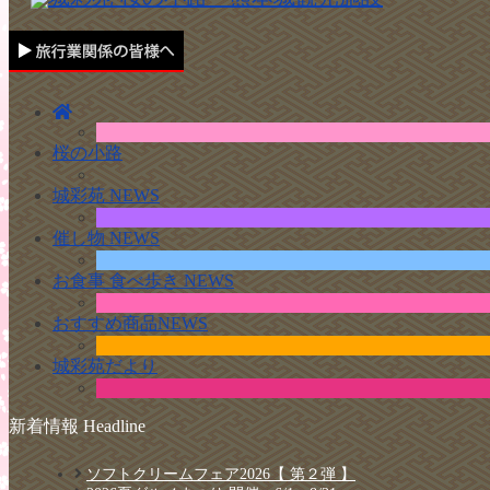
桜の小路
城彩苑 NEWS
催し物 NEWS
お食事 食べ歩き NEWS
おすすめ商品NEWS
城彩苑だより
新着情報 Headline
ソフトクリームフェア2026【 第２弾 】