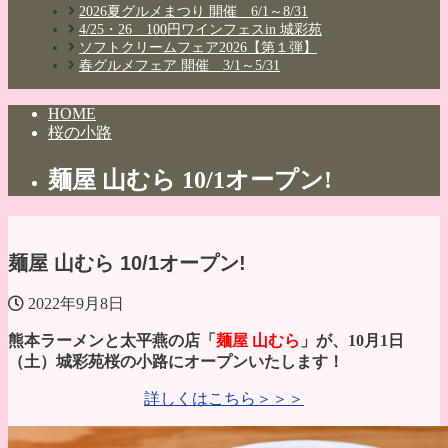
2026夏グルメまつり 開催 6/1～8/31
4/25・26 100円ワインフェスin 城彩苑
ソフトクリームフェア2026【第１弾】
春グルメフェア 開催 3/1～5/31
HOME
桜の小路
麺屋 山むら 10/1オープン!
麺屋 山むら 10/1オープン!
2022年9月8日
熊本ラーメンと太平燕の店「
麺屋 山むら
」が、10月1日
（土）城彩苑桜の小路にオープンいたします！
詳しくはこちら＞＞＞