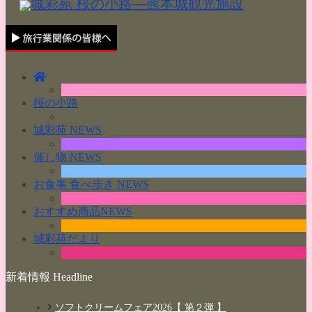
桜の小路
城彩苑 NEWS
催し物 NEWS
お食事 食べ歩き NEWS
おすすめ商品NEWS
城彩苑だより
新着情報 Headline
ソフトクリームフェア2026【 第２弾 】