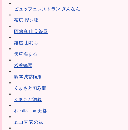
ビュッフェレストラン ぎんなん
茶房 櫻ン坂
阿蘇庭 山見茶屋
麺屋 山むら
天草海まる
杉養蜂園
熊本城香梅庵
くまもと旬彩館
くまもと酒蔵
和collection 美都
五山房 壱の蔵